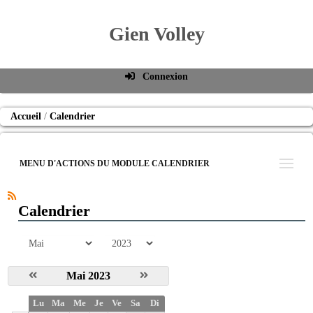
Gien Volley
Connexion
Identifiant de connexion
Accueil
Calendrier
Mot de passe
Connexion auto
MENU D'ACTIONS DU MODULE CALENDRIER
Connexion
S'inscrire
Calendrier
Mot de passe oublié
mois
année
Mai 2023
S
Lu
Ma
Me
Je
Ve
Sa
Di
e