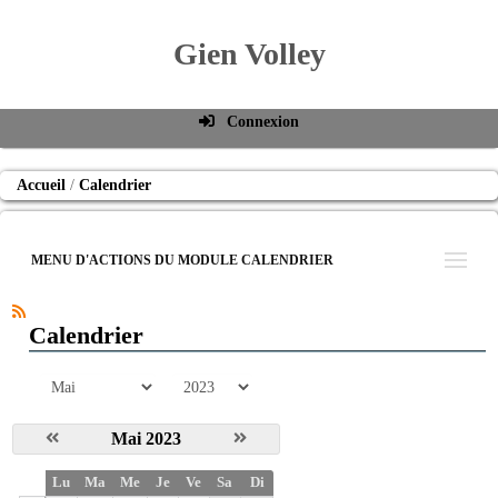
Gien Volley
Connexion
Identifiant de connexion
Accueil
Calendrier
Mot de passe
Connexion auto
MENU D'ACTIONS DU MODULE CALENDRIER
Connexion
S'inscrire
Calendrier
Mot de passe oublié
mois
année
Mai 2023
S
Lu
Ma
Me
Je
Ve
Sa
Di
e