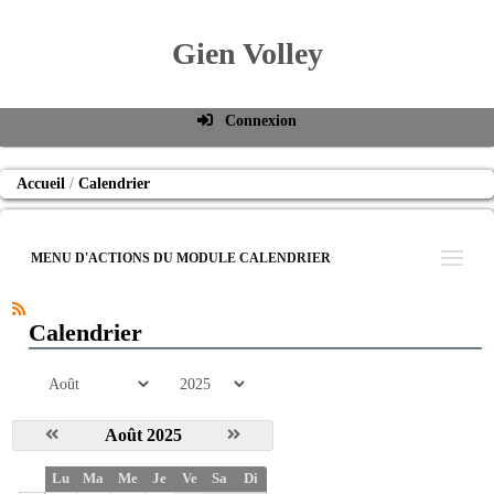
Gien Volley
Connexion
Identifiant de connexion
Accueil
Calendrier
Mot de passe
Connexion auto
MENU D'ACTIONS DU MODULE CALENDRIER
Connexion
S'inscrire
Calendrier
Mot de passe oublié
mois
année
Août 2025
S
Lu
Ma
Me
Je
Ve
Sa
Di
e