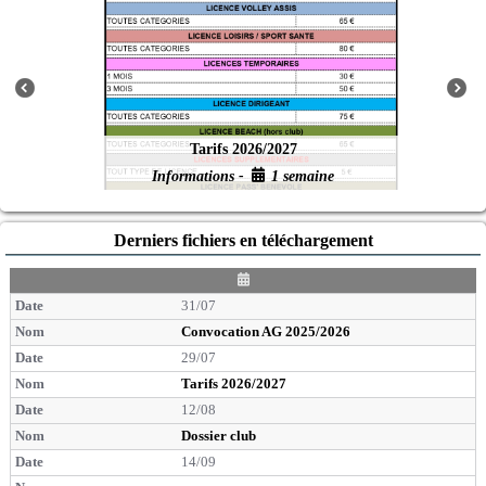
Tarifs 2026/2027
Informations -
1 semaine
Derniers fichiers en téléchargement
D
a
31/07
t
e
Convocation AG 2025/2026
29/07
Tarifs 2026/2027
12/08
Dossier club
14/09