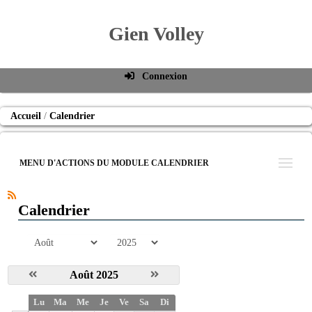
Gien Volley
Connexion
Identifiant de connexion
Accueil
Calendrier
Mot de passe
Connexion auto
MENU D'ACTIONS DU MODULE CALENDRIER
Connexion
S'inscrire
Calendrier
Mot de passe oublié
mois
année
Août 2025
S
Lu
Ma
Me
Je
Ve
Sa
Di
e