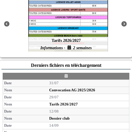
Tarifs 2026/2027
Informations -
2 semaines
Derniers fichiers en téléchargement
D
a
31/07
t
e
Convocation AG 2025/2026
29/07
Tarifs 2026/2027
12/08
Dossier club
14/09