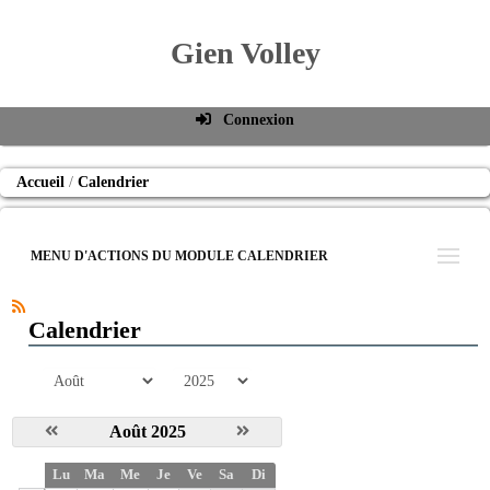
Gien Volley
Connexion
Identifiant de connexion
Accueil
Calendrier
Mot de passe
Connexion auto
MENU D'ACTIONS DU MODULE CALENDRIER
Connexion
S'inscrire
Calendrier
Mot de passe oublié
mois
année
Août 2025
S
Lu
Ma
Me
Je
Ve
Sa
Di
e