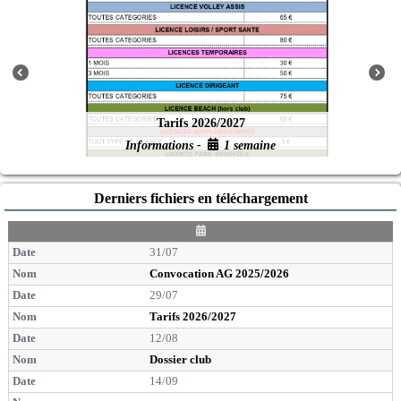
Tarifs 2026/2027
Informations -
1 semaine
Derniers fichiers en téléchargement
D
a
31/07
t
e
Convocation AG 2025/2026
29/07
Tarifs 2026/2027
12/08
Dossier club
14/09