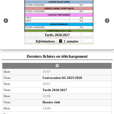
Tarifs 2026/2027
Informations -
1 semaine
Derniers fichiers en téléchargement
D
a
31/07
t
e
Convocation AG 2025/2026
29/07
Tarifs 2026/2027
12/08
Dossier club
14/09