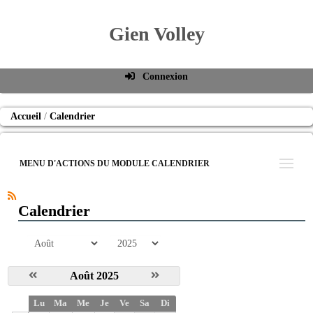
Gien Volley
Connexion
Identifiant de connexion
Accueil
Calendrier
Mot de passe
Connexion auto
MENU D'ACTIONS DU MODULE CALENDRIER
Connexion
S'inscrire
Calendrier
Mot de passe oublié
mois
année
Août 2025
S
Lu
Ma
Me
Je
Ve
Sa
Di
e