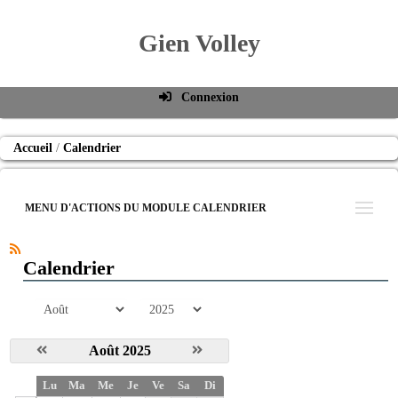
Gien Volley
Connexion
Identifiant de connexion
Accueil
Calendrier
Mot de passe
Connexion auto
MENU D'ACTIONS DU MODULE CALENDRIER
Connexion
S'inscrire
Calendrier
Mot de passe oublié
mois
année
Août 2025
S
Lu
Ma
Me
Je
Ve
Sa
Di
e