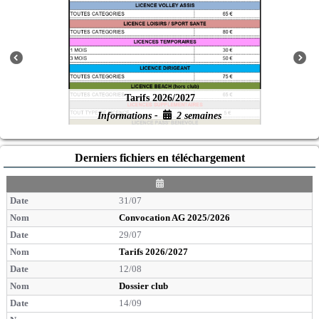
Tarifs 2026/2027
Informations -
2 semaines
Derniers fichiers en téléchargement
D
a
31/07
t
e
Convocation AG 2025/2026
29/07
Tarifs 2026/2027
12/08
Dossier club
14/09