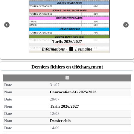
Tarifs 2026/2027
Informations -
1 semaine
Derniers fichiers en téléchargement
D
a
31/07
t
e
Convocation AG 2025/2026
29/07
Tarifs 2026/2027
12/08
Dossier club
14/09