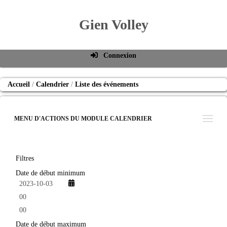
Gien Volley
Connexion
Identifiant de connexion
Accueil
Calendrier
Liste des événements
Mot de passe
Connexion auto
MENU D'ACTIONS DU MODULE CALENDRIER
Connexion
S'inscrire
Filtres
Mot de passe oublié
Date de début minimum
h
e
m
u
i
r
n
Date de début maximum
e