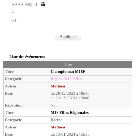
u
s
t
h
e
e
s
m
u
i
r
n
e
u
s
Appliquer
t
e
s
Liste des événements
Titre
Championnat M18F
Région M18 Filles
Mathieu
du 28/12/2023 à 18h00
au 28/12/2023 à 20h00
Non
M18 Filles Régionales
Racine
Mathieu
du 13/01/2024 à 15h35