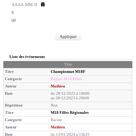
u
s
t
h
e
e
s
m
u
i
r
n
e
u
s
Appliquer
t
e
s
Liste des événements
Titre
Championnat M18F
Région M18 Filles
Mathieu
du 28/12/2023 à 18h00
au 28/12/2023 à 20h00
Non
M18 Filles Régionales
Racine
Mathieu
du 13/01/2024 à 15h35