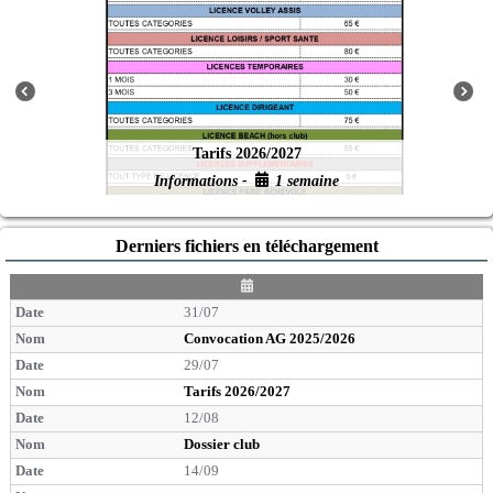
Tarifs 2026/2027
Informations -
1 semaine
Derniers fichiers en téléchargement
D
a
31/07
t
e
Convocation AG 2025/2026
29/07
Tarifs 2026/2027
12/08
Dossier club
14/09