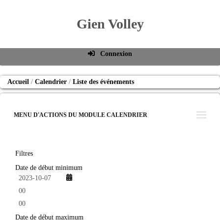
Gien Volley
Connexion
Identifiant de connexion
Accueil
Calendrier
Liste des événements
Mot de passe
Connexion auto
MENU D'ACTIONS DU MODULE CALENDRIER
Connexion
S'inscrire
Filtres
Mot de passe oublié
Date de début minimum
h
e
m
u
i
r
n
Date de début maximum
e