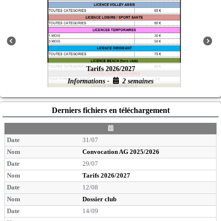
Tarifs 2026/2027
Informations -
2 semaines
Derniers fichiers en téléchargement
D
a
31/07
t
e
Convocation AG 2025/2026
29/07
Tarifs 2026/2027
12/08
Dossier club
14/09