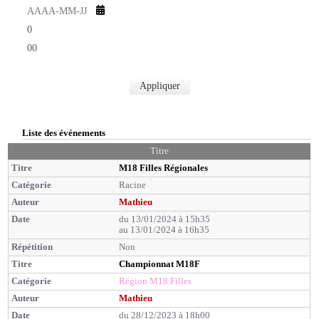
u
s
t
h
e
e
s
m
u
i
r
n
e
u
s
Appliquer
t
e
s
Liste des événements
Titre
M18 Filles Régionales
Racine
Mathieu
du 13/01/2024 à 15h35
au 13/01/2024 à 16h35
Non
Championnat M18F
Région M18 Filles
Mathieu
du 28/12/2023 à 18h00