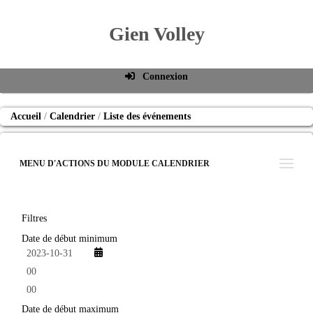
Gien Volley
Connexion
Identifiant de connexion
Accueil
Calendrier
Liste des événements
Mot de passe
Connexion auto
MENU D'ACTIONS DU MODULE CALENDRIER
Connexion
S'inscrire
Filtres
Mot de passe oublié
Date de début minimum
h
e
m
u
i
r
n
Date de début maximum
e