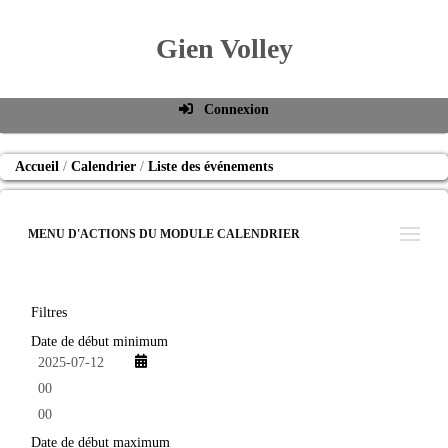
Gien Volley
Connexion
Identifiant de connexion
Accueil
Calendrier
Liste des événements
Mot de passe
Connexion auto
MENU D'ACTIONS DU MODULE CALENDRIER
Connexion
S'inscrire
Filtres
Mot de passe oublié
Date de début minimum
h
e
m
u
i
r
n
Date de début maximum
e