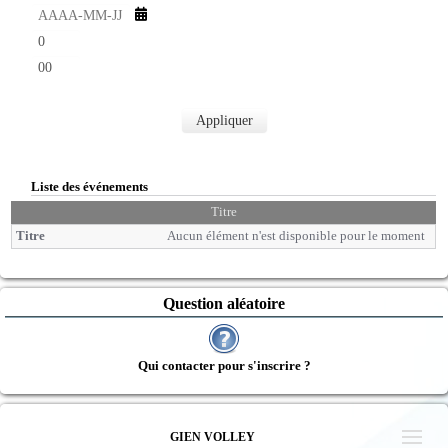
u
s
t
h
e
e
s
m
u
i
r
n
e
u
s
Appliquer
t
e
s
Liste des événements
Titre
Aucun élément n'est disponible pour le moment
Question aléatoire
Qui contacter pour s'inscrire ?
GIEN VOLLEY