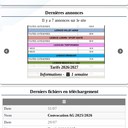
Dernières annonces
Il y a 7 annonces sur le site
Tarifs 2026/2027
Informations -
1 semaine
Derniers fichiers en téléchargement
D
a
31/07
t
e
Convocation AG 2025/2026
29/07