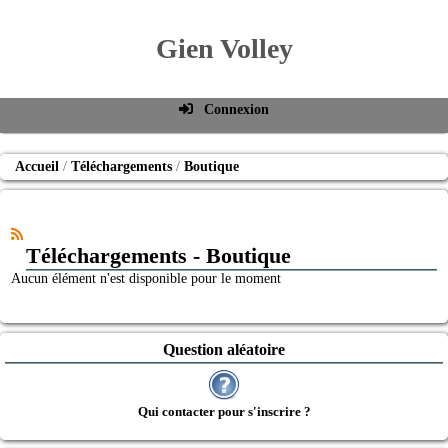
Gien Volley
Connexion
Identifiant de connexion
Accueil
Téléchargements
Boutique
Mot de passe
Connexion auto
Téléchargements - Boutique
Connexion
Aucun élément n'est disponible pour le moment
S'inscrire
Mot de passe oublié
Question aléatoire
Qui contacter pour s'inscrire ?