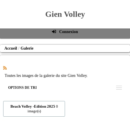
Gien Volley
Connexion
Identifiant de connexion
Accueil
Galerie
Mot de passe
Connexion auto
Connexion
Toutes les images de la galerie du site Gien Volley.
S'inscrire
OPTIONS DE TRI
Mot de passe oublié
Beach Volley -Edition 2025
0
image(s)