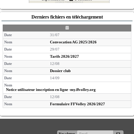
Derniers fichiers en téléchargement
D
a
31/07
t
e
Convocation AG 2025/2026
29/07
Tarifs 2026/2027
12/08
Dossier club
14/09
Notice utilisateur inscription en ligne -my.ffvolley.org
12/08
Formulaire FFVolley 2026/2027
S'abonner
Newsletter