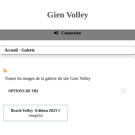
Gien Volley
Connexion
Identifiant de connexion
Accueil
Galerie
Mot de passe
Connexion auto
Connexion
Toutes les images de la galerie du site Gien Volley.
S'inscrire
OPTIONS DE TRI
Mot de passe oublié
Beach Volley -Edition 2025
0
image(s)