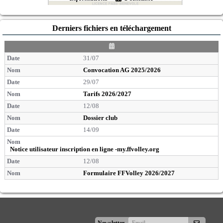
Derniers fichiers en téléchargement
D
a
31/07
t
e
Convocation AG 2025/2026
29/07
Tarifs 2026/2027
12/08
Dossier club
14/09
Notice utilisateur inscription en ligne -my.ffvolley.org
12/08
Formulaire FFVolley 2026/2027
S'abonner
Newsletter