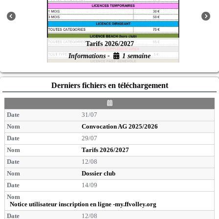
Tarifs 2026/2027
Informations -
1 semaine
Derniers fichiers en téléchargement
D
a
31/07
t
e
Convocation AG 2025/2026
29/07
Tarifs 2026/2027
12/08
Dossier club
14/09
Notice utilisateur inscription en ligne -my.ffvolley.org
12/08