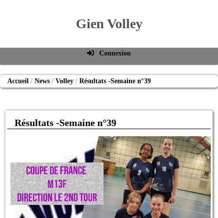
Gien Volley
Connexion
Identifiant de connexion
Accueil
News
Volley
Résultats -Semaine n°39
Mot de passe
Connexion auto
Résultats -Semaine n°39
Connexion
S'inscrire
Mot de passe oublié