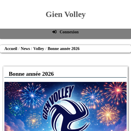
Gien Volley
Connexion
Identifiant de connexion
Accueil
News
Volley
Bonne année 2026
Mot de passe
Connexion auto
Bonne année 2026
Connexion
S'inscrire
Mot de passe oublié