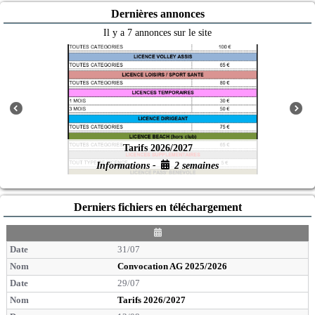
Dernières annonces
Il y a 7 annonces sur le site
Tarifs 2026/2027
Informations -
2 semaines
Derniers fichiers en téléchargement
D
a
31/07
t
e
Convocation AG 2025/2026
29/07
Tarifs 2026/2027