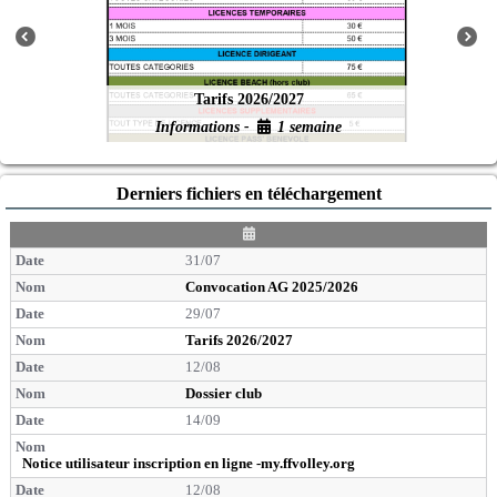
Tarifs 2026/2027
Informations -
1 semaine
Derniers fichiers en téléchargement
D
a
31/07
t
e
Convocation AG 2025/2026
29/07
Tarifs 2026/2027
12/08
Dossier club
14/09
Notice utilisateur inscription en ligne -my.ffvolley.org
12/08