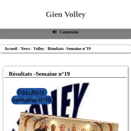
Gien Volley
Connexion
Identifiant de connexion
Accueil
News
Volley
Résultats -Semaine n°19
Mot de passe
Connexion auto
Résultats -Semaine n°19
Connexion
S'inscrire
Mot de passe oublié