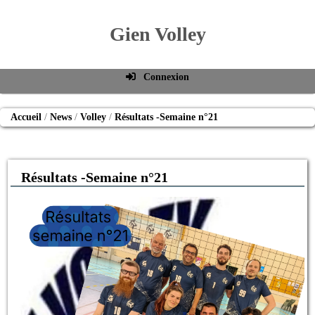
Gien Volley
Connexion
Identifiant de connexion
Accueil
News
Volley
Résultats -Semaine n°21
Mot de passe
Connexion auto
Résultats -Semaine n°21
Connexion
S'inscrire
Mot de passe oublié