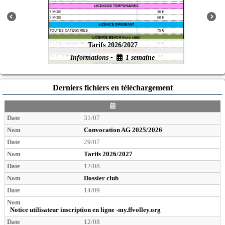
Tarifs 2026/2027
Informations -
1 semaine
Derniers fichiers en téléchargement
D
a
31/07
t
e
Convocation AG 2025/2026
29/07
Tarifs 2026/2027
12/08
Dossier club
14/09
Notice utilisateur inscription en ligne -my.ffvolley.org
12/08