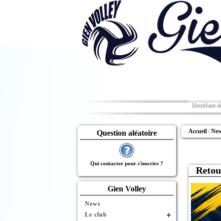
Accueil
Ne
Question aléatoire
Qui contacter pour s'inscrire ?
Retou
Gien Volley
News
Le club