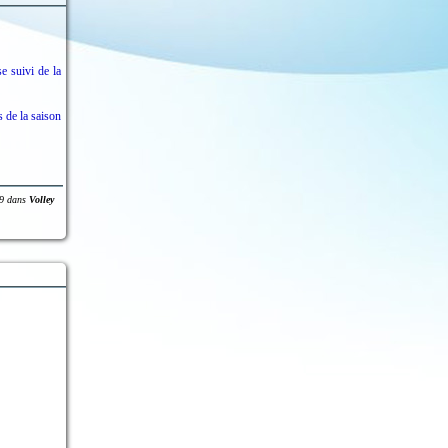
 suivi de la
 de la saison
9
dans
Volley