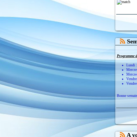
Sem
Programme de
Lundi :
Mercre
Mercred
Vendre
Vendred
Bonne semaine
A v