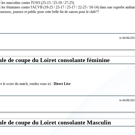
z les masculins contre l'USO (25-15 / 25-19 / 27-25)
ez les féminines contre l'ACVB (19-25 / 25-17 / 25-17 / 22-25 / 16-14) dans une superbe ambian
oueuses, joueurs et public pour cette belle fin de saison pour le club!!!
le
06/06/201
ale de coupe du Loiret consolante féminine
e le score du match, rendez vous ici :
Direct Live
le
04/06/201
ale de coupe du Loiret consolante Masculin