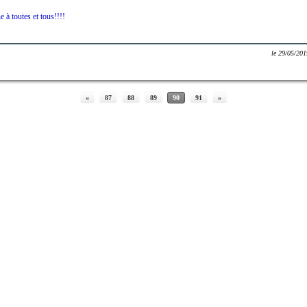
à toutes et tous!!!!
le
29/05/201
«
87
88
89
90
91
»