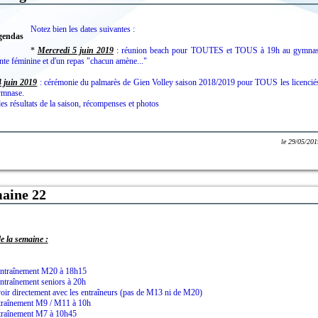
Notez bien les dates suivantes :
*
Mercredi 5 juin 2019
: réunion beach pour TOUTES et TOUS à 19h au gymnase
nte féminine et d'un repas "chacun amène..."
4 juin 2019
: cérémonie du palmarès de Gien Volley saison 2018/2019 pour TOUS les licenciés
ymnase.
es résultats de la saison, récompenses et photos
le
29/05/201
aine 22
 la semaine :
entraînement M20 à 18h15
entraînement seniors à 20h
voir directement avec les entraîneurs (pas de M13 ni de M20)
traînement M9 / M11 à 10h
ntraînement M7 à 10h45