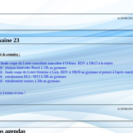
Recherche 
Information
le
03/06/201
aine 23
 la semaine :
 finale coupe du Loiret consolante masculine à Orléans. RDV à 19h15 à la mairie.
di : réunion bénévoles Beach à 19h au gymnase.
i : finale coupe du Loiret féminine à Gien. RDV à 19h30 au gymnase et pensez à l'après match
di : entraînement M11 / M13 à 18h au gymnase
i : entraînement seniors à 20h au gymnase
 à toutes et tous !
le
03/06/201
os agendas