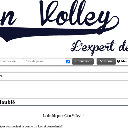
Connexion
S'inscrire
Mot 
ws
doublé
Le doublé pour Gien Volley!!!
pes remportent la coupe du Loiret consolante!!!