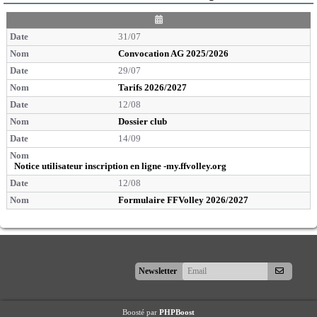
D
a
31/07
t
e
Convocation AG 2025/2026
29/07
Tarifs 2026/2027
12/08
Dossier club
14/09
Notice utilisateur inscription en ligne -my.ffvolley.org
12/08
Formulaire FFVolley 2026/2027
S'abonner
Newsletter
Boosté par
PHPBoost