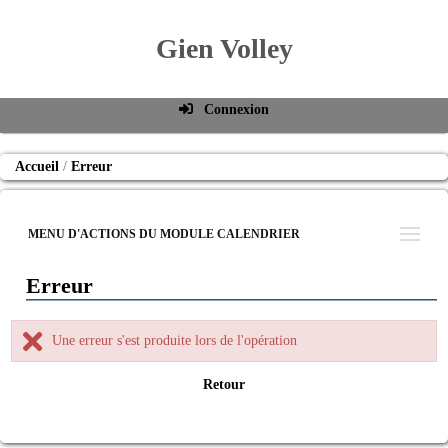
Gien Volley
Connexion
Identifiant de connexion
Accueil
Erreur
Mot de passe
Connexion auto
MENU D'ACTIONS DU MODULE CALENDRIER
Connexion
Erreur
S'inscrire
Mot de passe oublié
Une erreur s'est produite lors de l'opération
Retour