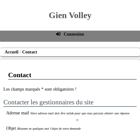
Gien Volley
Connexion
Identifiant de connexion
Accueil
Contact
Mot de passe
Connexion auto
Contact
Connexion
S'inscrire
Les champs marqués * sont obligatoires !
Mot de passe oublié
Contacter les gestionnaires du site
Adresse mail
Votre adresse mail doit être valide pour que vous puissiez obtenir une réponse
Objet
Résumez en quelques mot l'objet de votre demande