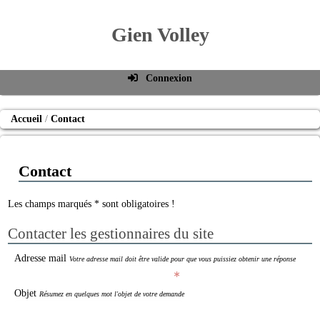
Gien Volley
Connexion
Identifiant de connexion
Accueil
Contact
Mot de passe
Connexion auto
Contact
Connexion
S'inscrire
Les champs marqués * sont obligatoires !
Mot de passe oublié
Contacter les gestionnaires du site
Adresse mail
Votre adresse mail doit être valide pour que vous puissiez obtenir une réponse
Objet
Résumez en quelques mot l'objet de votre demande