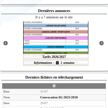
Dernières annonces
Il y a 7 annonces sur le site
Tarifs 2026/2027
Informations -
1 semaine
Derniers fichiers en téléchargement
D
a
31/07
t
e
Convocation AG 2025/2026
29/07