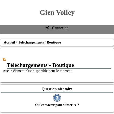
Gien Volley
Connexion
Identifiant de connexion
Accueil
Téléchargements
Boutique
Mot de passe
Connexion auto
Téléchargements - Boutique
Connexion
Aucun élément n'est disponible pour le moment
S'inscrire
Mot de passe oublié
Question aléatoire
Qui contacter pour s'inscrire ?