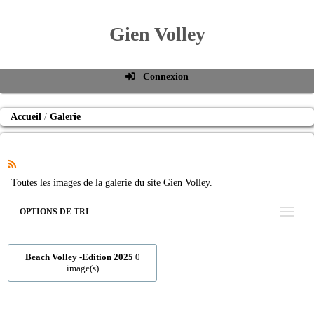
Gien Volley
Connexion
Identifiant de connexion
Accueil
Galerie
Mot de passe
Connexion auto
Connexion
Toutes les images de la galerie du site Gien Volley.
S'inscrire
OPTIONS DE TRI
Mot de passe oublié
Beach Volley -Edition 2025
0
image(s)