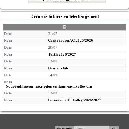
Derniers fichiers en téléchargement
D
a
31/07
t
e
Convocation AG 2025/2026
29/07
Tarifs 2026/2027
12/08
Dossier club
14/09
Notice utilisateur inscription en ligne -my.ffvolley.org
12/08
Formulaire FFVolley 2026/2027
S'abonner
Newsletter