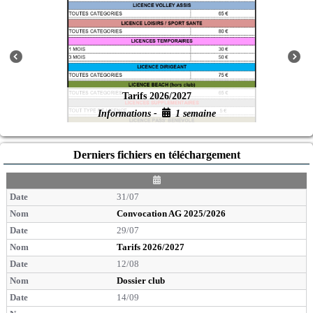
Tarifs 2026/2027
Informations -
1 semaine
Derniers fichiers en téléchargement
D
a
31/07
t
e
Convocation AG 2025/2026
29/07
Tarifs 2026/2027
12/08
Dossier club
14/09