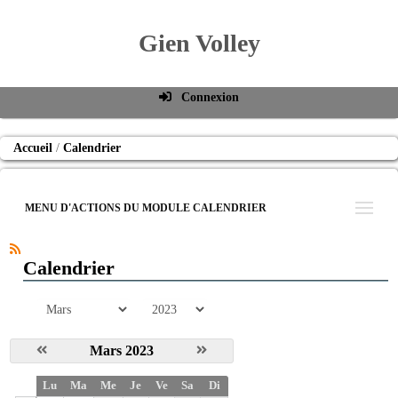
Gien Volley
Connexion
Identifiant de connexion
Accueil
Calendrier
Mot de passe
Connexion auto
MENU D'ACTIONS DU MODULE CALENDRIER
Connexion
S'inscrire
Calendrier
Mot de passe oublié
mois
année
Mars 2023
S
Lu
Ma
Me
Je
Ve
Sa
Di
e