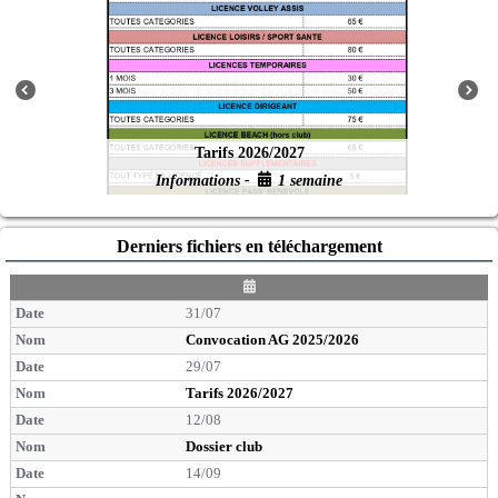
Tarifs 2026/2027
Informations -
1 semaine
Derniers fichiers en téléchargement
D
a
31/07
t
e
Convocation AG 2025/2026
29/07
Tarifs 2026/2027
12/08
Dossier club
14/09