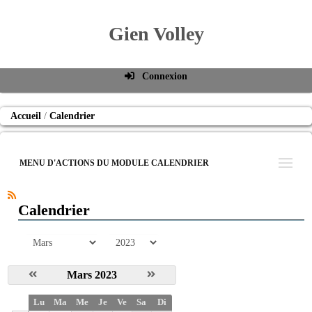
Gien Volley
Connexion
Identifiant de connexion
Accueil
Calendrier
Mot de passe
Connexion auto
MENU D'ACTIONS DU MODULE CALENDRIER
Connexion
S'inscrire
Calendrier
Mot de passe oublié
mois
année
Mars 2023
S
Lu
Ma
Me
Je
Ve
Sa
Di
e