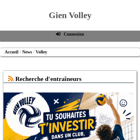
Gien Volley
Connexion
Identifiant de connexion
Accueil
News
Volley
Mot de passe
Connexion auto
Recherche d'entraîneurs
Connexion
S'inscrire
Mot de passe oublié