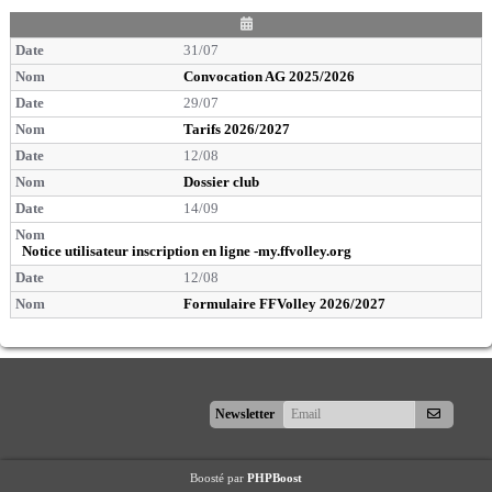
D
a
31/07
t
e
Convocation AG 2025/2026
29/07
Tarifs 2026/2027
12/08
Dossier club
14/09
Notice utilisateur inscription en ligne -my.ffvolley.org
12/08
Formulaire FFVolley 2026/2027
S'abonner
Newsletter
Boosté par
PHPBoost