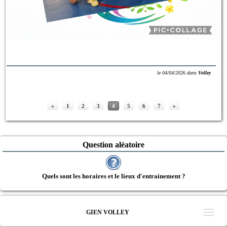
le
04/04/2026
dans
Volley
«
1
2
3
4
5
6
7
»
Question aléatoire
Quels sont les horaires et le lieux d'entrainement ?
GIEN VOLLEY