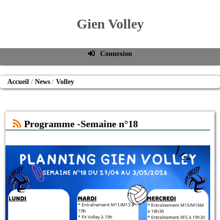
Gien Volley
Connexion
Identifiant de connexion
Accueil
News
Volley
Mot de passe
Connexion auto
Programme -Semaine n°18
Connexion
S'inscrire
Mot de passe oublié