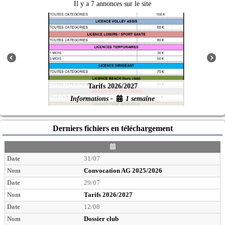
Il y a 7 annonces sur le site
Tarifs 2026/2027
Beach V
mations -
1 semaine
Evène
Derniers fichiers en téléchargement
D
a
31/07
t
e
Convocation AG 2025/2026
29/07
Tarifs 2026/2027
12/08
Dossier club