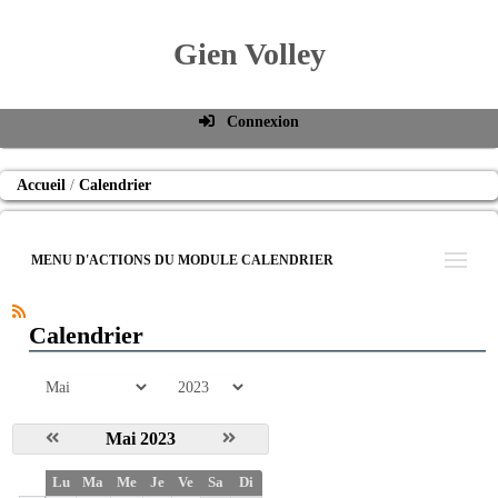
Gien Volley
Connexion
Identifiant de connexion
Accueil
Calendrier
Mot de passe
Connexion auto
MENU D'ACTIONS DU MODULE CALENDRIER
Connexion
S'inscrire
Calendrier
Mot de passe oublié
mois
année
Mai 2023
S
Lu
Ma
Me
Je
Ve
Sa
Di
e